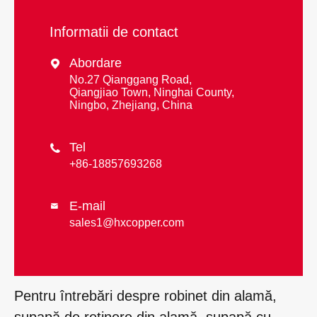
Informatii de contact
Abordare

No.27 Qianggang Road,
Qiangjiao Town, Ninghai County,
Ningbo, Zhejiang, China
Tel

+86-18857693268
E-mail

sales1@hxcopper.com
Pentru întrebări despre robinet din alamă,
supapă de reținere din alamă, supapă cu